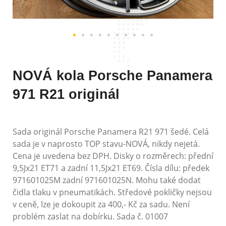
NOVÁ kola Porsche Panamera
971 R21 originál
Sada originál Porsche Panamera R21 971 šedé. Celá
sada je v naprosto TOP stavu-NOVÁ, nikdy nejetá.
Cena je uvedena bez DPH. Disky o rozměrech: přední
9,5Jx21 ET71 a zadní 11,5Jx21 ET69. Čísla dílu: předek
971601025M zadní 971601025N. Mohu také dodat
čidla tlaku v pneumatikách. Středové pokličky nejsou
v ceně, lze je dokoupit za 400,- Kč za sadu. Není
problém zaslat na dobírku. Sada č. 01007