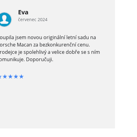
Eva
červenec 2024
oupila jsem novou originální letní sadu na
Nedávno j
orsche Macan za bezkonkurenční cenu.
nových k
rodejce je spolehlivý a velice dobře se s ním
naprosto 
omunikuje. Doporučuji.
nabídli s
sedí na m
personál 
★★★★★
AMG vypa
kvalitní z
doporučuj
★★★★