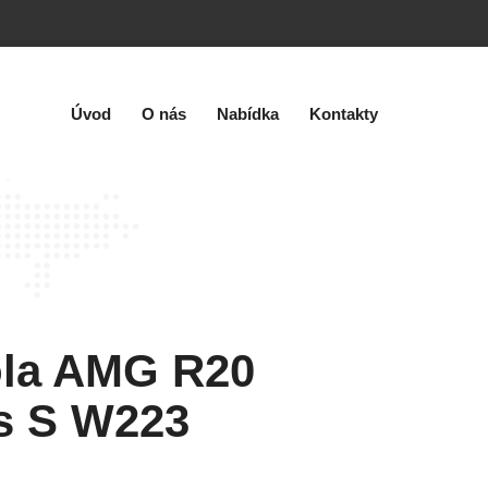
Úvod
O nás
Nabídka
Kontakty
la AMG R20
s S W223