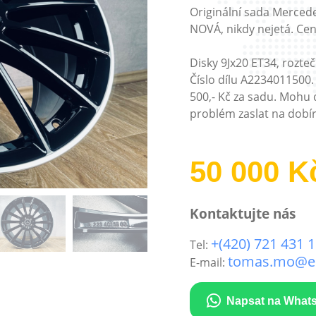
Originální sada Mercede
NOVÁ, nikdy nejetá. Ce
Disky 9Jx20 ET34, rozte
Číslo dílu A2234011500. 
500,- Kč za sadu. Mohu
problém zaslat na dobír
50 000 K
Kontaktujte nás
+(420) 721 431 
Tel:
tomas.mo@em
E-mail:
Napsat na What