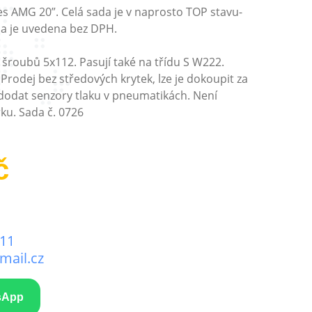
s AMG 20”. Celá sada je v naprosto TOP stavu-
na je uvedena bez DPH.
č šroubů 5x112. Pasují také na třídu S W222.
Prodej bez středových krytek, lze je dokoupit za
 dodat senzory tlaku v pneumatikách. Není
ku. Sada č. 0726
č
111
ail.cz
sApp