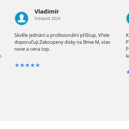
Vladimír
listopad 2024
Skvěle jednání a profesionální příštup, Vřele
K
doporučuji.Zakoupeny disky na Bmw M, stav
P
nove a cena top.
P
.
k
★★★★★